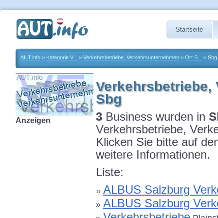
Startseite
AUT.info
>
Kategorie V...
>
Verkehrsbetriebe, Verkehrsunternehmen
>
Ort S...
> Sbg
Verkehrsbetriebe,
Sbg
3
Business wurden in
S
Anzeigen
Verkehrsbetriebe, Ver
Klicken Sie bitte auf d
weitere Informationen.
Liste:
ALBUS Salzburg Verk
»
ALBUS Salzburg Verk
»
Verkehrsbetriebe