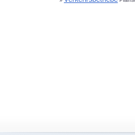
»
Plainst