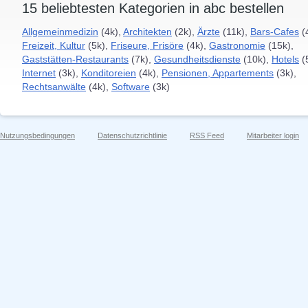
15 beliebtesten Kategorien in abc bestellen
Allgemeinmedizin
(4k),
Architekten
(2k),
Ärzte
(11k),
Bars-Cafes
(
Freizeit, Kultur
(5k),
Friseure, Frisöre
(4k),
Gastronomie
(15k),
Gaststätten-Restaurants
(7k),
Gesundheitsdienste
(10k),
Hotels
(
Internet
(3k),
Konditoreien
(4k),
Pensionen, Appartements
(3k),
Rechtsanwälte
(4k),
Software
(3k)
Nutzungsbedingungen
Datenschutzrichtlinie
RSS Feed
Mitarbeiter login