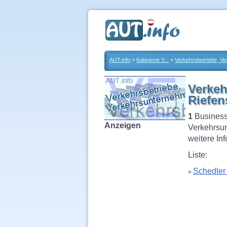
AUT.info
>
Kategorie V...
>
Verkehrsbetriebe, V
Verkeh
Riefen
1
Business
Anzeigen
Verkehrsun
weitere In
Liste:
Schedler
»