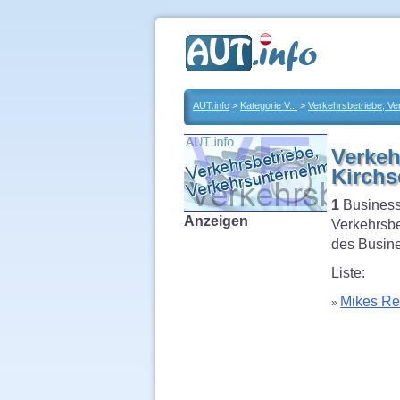
AUT.info
>
Kategorie V...
>
Verkehrsbetriebe, V
Verkeh
Kirchs
1
Business
Anzeigen
Verkehrsbe
des Busine
Liste:
Mikes Re
»