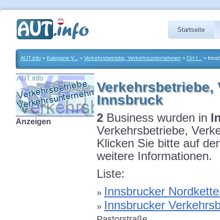
Startseite
AUT.info
>
Kategorie V...
>
Verkehrsbetriebe, Verkehrsunternehmen
>
Ort I...
> Inns
Verkehrsbetriebe,
Innsbruck
2
Business wurden in
I
Anzeigen
Verkehrsbetriebe, Ver
Klicken Sie bitte auf d
weitere Informationen.
Liste:
Innsbrucker Nordket
»
Innsbrucker Verkehrs
»
Pastorstraße..