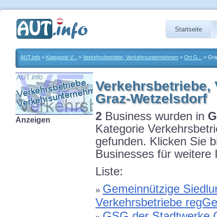
Startseite
AUT.info
>
Kategorie V...
>
Verkehrsbetriebe, Verkehrsunternehmen
>
Ort G...
> Gra
Verkehrsbetriebe,
Graz-Wetzelsdorf
2
Business wurden in
G
Anzeigen
Kategorie Verkehrsbetr
gefunden. Klicken Sie 
Businesses für weitere 
Liste:
Gemeinnützige Siedlu
»
Verkehrsbetriebe reg
GSG der Stadtwerke G