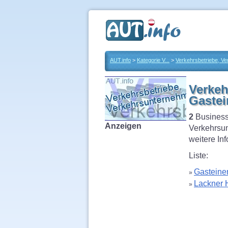
AUT.info
>
Kategorie V...
>
Verkehrsbetriebe, V
Verkeh
Gastei
2
Business
Anzeigen
Verkehrsun
weitere In
Liste:
Gasteine
»
Lackner 
»